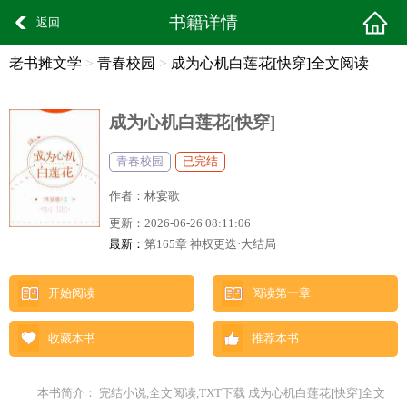
书籍详情
返回
老书摊文学
>
青春校园
>
成为心机白莲花[快穿]全文阅读
成为心机白莲花[快穿]
青春校园
已完结
作者：
林宴歌
更新：
2026-06-26 08:11:06
最新：
第165章 神权更迭·大结局
开始阅读
阅读第一章
收藏本书
推荐本书
本书简介： 完结小说,全文阅读,TXT下载 成为心机白莲花[快穿]全文