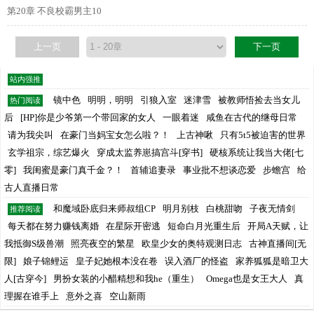
第20章 不良校霸男主10
上一页
下一页
站内强推
镜中色
明明，明明
引狼入室
迷津雪
被教师悟捡去当女儿
热门阅读
后
[HP]你是少爷第一个带回家的女人
一眼着迷
咸鱼在古代的继母日常
请为我尖叫
在豪门当妈宝女怎么啦？！
上古神啾
只有5t5被迫害的世界
玄学祖宗，综艺爆火
穿成太监养崽搞宫斗[穿书]
硬核系统让我当大佬[七
零]
我闺蜜是豪门真千金？！
首辅追妻录
事业批不想谈恋爱
步蟾宫
给
古人直播日常
和魔域卧底归来师叔组CP
明月别枝
白桃甜吻
子夜无情剑
推荐阅读
每天都在努力赚钱离婚
在星际开密逃
短命白月光重生后
开局A天赋，让
我抵御S级兽潮
照亮夜空的繁星
欧皇少女的奥特观测日志
古神直播间[无
限]
娘子锦鲤运
皇子妃她根本没在卷
误入酒厂的怪盗
家养狐狐是暗卫大
人[古穿今]
男扮女装的小醋精想和我he（重生）
Omega也是女王大人
真
理握在谁手上
意外之喜
空山新雨