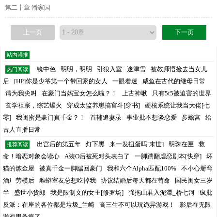
第二十章 潘家园
上一页
下一页
站内强推
镜中色
明明，明明
引狼入室
迷津雪
被教师悟捡去当女儿
热门阅读
后
[HP]你是少爷第一个带回家的女人
一眼着迷
咸鱼在古代的继母日常
请为我尖叫
在豪门当妈宝女怎么啦？！
上古神啾
只有5t5被迫害的世界
玄学祖宗，综艺爆火
穿成太监养崽搞宫斗[穿书]
硬核系统让我当大佬[七
零]
我闺蜜是豪门真千金？！
首辅追妻录
事业批不想谈恋爱
步蟾宫
给
古人直播日常
出宫后的第五年
灯下黑
来一发扭蛋吗[末世]
明珠在匣
救
推荐阅读
命！暗恋对象会读心
A装O后被死对头表白了
一脚踹翻虐恋剧本[快穿]
坏
猫的炼金屋
被真千金一脚踹回豪门
我和六个Alpha匹配100%
不小心掰弯
酒厂劳模后
雌蟒室友总想吃掉我
协议结婚后每天都在苟命
国民闺女三岁
半
盛世小货郎
我是限制文的女主[修罗场]
强拖山君入泥潭_桥七河
疯批
反派：在座的各位都是垃圾_兰崎
高三生不可以玩诡异游戏！
影后在无限