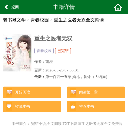
书籍详情
返回
老书摊文学
>
青春校园
>
重生之医者无双全文阅读
重生之医者无双
青春校园
已完结
作者：
南滢
更新：
2026-06-26 07:55:31
最新：
第一百四十五章 婚礼，番外（大结局）
开始阅读
阅读第一章
收藏本书
推荐本书
本书简介： 完结小说,全文阅读,TXT下载 重生之医者无双全文免费阅