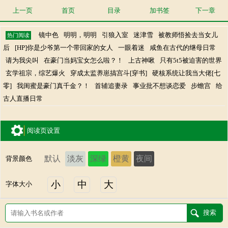
上一页
首页
目录
加书签
下一章
镜中色
明明，明明
引狼入室
迷津雪
被教师悟捡去当女儿
热门阅读
后
[HP]你是少爷第一个带回家的女人
一眼着迷
咸鱼在古代的继母日常
请为我尖叫
在豪门当妈宝女怎么啦？！
上古神啾
只有5t5被迫害的世界
玄学祖宗，综艺爆火
穿成太监养崽搞宫斗[穿书]
硬核系统让我当大佬[七
零]
我闺蜜是豪门真千金？！
首辅追妻录
事业批不想谈恋爱
步蟾宫
给
古人直播日常
阅读页设置
默认
淡灰
深绿
橙黄
夜间
背景颜色
小
中
大
字体大小