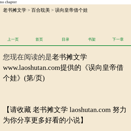
no chapter
老书摊文学
>
百合耽美
>
误向皇帝借个娃
上一页
首页
目录
书架
下一章
您现在阅读的是
老书摊文学
www.laoshutan.com提供的《误向皇帝借
个娃》(第/页)
【请收藏 老书摊文学 laoshutan.com 努力
为你分享更多好看的小说】