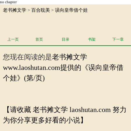
no chapter
老书摊文学
>
百合耽美
>
误向皇帝借个娃
上一页
首页
目录
书架
下一章
您现在阅读的是
老书摊文学
www.laoshutan.com提供的《误向皇帝借
个娃》(第/页)
【请收藏 老书摊文学 laoshutan.com 努力
为你分享更多好看的小说】