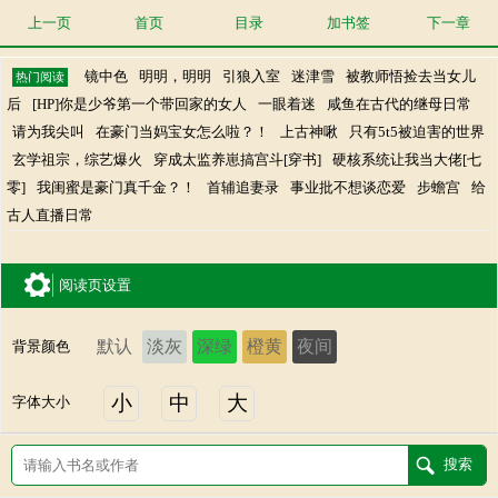
上一页
首页
目录
加书签
下一章
镜中色
明明，明明
引狼入室
迷津雪
被教师悟捡去当女儿
热门阅读
后
[HP]你是少爷第一个带回家的女人
一眼着迷
咸鱼在古代的继母日常
请为我尖叫
在豪门当妈宝女怎么啦？！
上古神啾
只有5t5被迫害的世界
玄学祖宗，综艺爆火
穿成太监养崽搞宫斗[穿书]
硬核系统让我当大佬[七
零]
我闺蜜是豪门真千金？！
首辅追妻录
事业批不想谈恋爱
步蟾宫
给
古人直播日常
阅读页设置
默认
淡灰
深绿
橙黄
夜间
背景颜色
小
中
大
字体大小