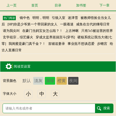
上一页
首页
目录
加书签
下一章
镜中色
明明，明明
引狼入室
迷津雪
被教师悟捡去当女儿
热门阅读
后
[HP]你是少爷第一个带回家的女人
一眼着迷
咸鱼在古代的继母日常
请为我尖叫
在豪门当妈宝女怎么啦？！
上古神啾
只有5t5被迫害的世界
玄学祖宗，综艺爆火
穿成太监养崽搞宫斗[穿书]
硬核系统让我当大佬[七
零]
我闺蜜是豪门真千金？！
首辅追妻录
事业批不想谈恋爱
步蟾宫
给
古人直播日常
阅读页设置
默认
淡灰
深绿
橙黄
夜间
背景颜色
小
中
大
字体大小