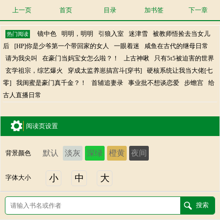
上一页
首页
目录
加书签
下一章
镜中色
明明，明明
引狼入室
迷津雪
被教师悟捡去当女儿
热门阅读
后
[HP]你是少爷第一个带回家的女人
一眼着迷
咸鱼在古代的继母日常
请为我尖叫
在豪门当妈宝女怎么啦？！
上古神啾
只有5t5被迫害的世界
玄学祖宗，综艺爆火
穿成太监养崽搞宫斗[穿书]
硬核系统让我当大佬[七
零]
我闺蜜是豪门真千金？！
首辅追妻录
事业批不想谈恋爱
步蟾宫
给
古人直播日常
阅读页设置
默认
淡灰
深绿
橙黄
夜间
背景颜色
小
中
大
字体大小