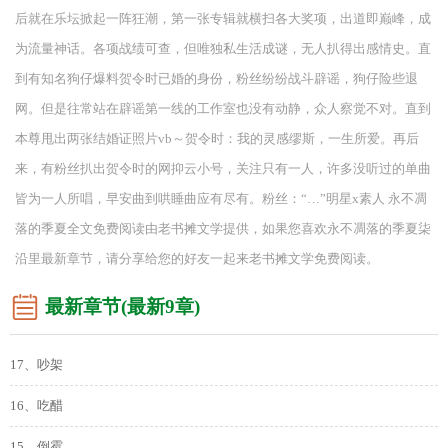
后就在乐坛掀起一阵狂潮，第一张专辑就横扫各大奖项，出道即巅峰，成
为流量神话。各项战绩可查，但唯独私生活成谜，无人扒得出感情史。直
到有知名狗仔爆料贺令时已婚的身份，粉丝纷纷战斗辟谣，狗仔险些退
网。但是往常站在辟谣第一线的工作室也没有动静，众人察觉不对。直到
本尊甩出两张结婚证照片vb～贺令时：我的灵感缪斯，一生所爱。再后
来，有粉丝扒出贺令时的网抑云小号，关注只有一人，许多没听过的单曲
皆为一人所唱，早安曲到哄睡曲应有尽有。粉丝：“…”明星x素人 永不凋
落的季夏全文免费阅读由老书摊文学提供，如果您喜欢永不凋落的季夏柒
沿里最新章节，请分享给您的好友一起来老书摊文学免费阅读。
最新章节(最新9章)
17、吵架
16、吃醋
15、倒霉