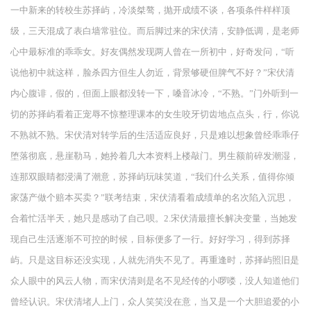
一中新来的转校生苏择屿，冷淡桀骜，抛开成绩不谈，各项条件样样顶
级，三天混成了表白墙常驻位。而后脚过来的宋伏清，安静低调，是老师
心中最标准的乖乖女。好友偶然发现两人曾在一所初中，好奇发问，“听
说他初中就这样，脸杀四方但生人勿近，背景够硬但脾气不好？”宋伏清
内心腹诽，假的，但面上眼都没转一下，嗓音冰冷，“不熟。”门外听到一
切的苏择屿看着正宠辱不惊整理课本的女生咬牙切齿地点点头，行，你说
不熟就不熟。宋伏清对转学后的生活适应良好，只是难以想象曾经乖乖仔
堕落彻底，悬崖勒马，她拎着几大本资料上楼敲门。男生额前碎发潮湿，
连那双眼睛都浸满了潮意，苏择屿玩味笑道，“我们什么关系，值得你倾
家荡产做个赔本买卖？”联考结束，宋伏清看着成绩单的名次陷入沉思，
合着忙活半天，她只是感动了自己呗。2.宋伏清最擅长解决变量，当她发
现自己生活逐渐不可控的时候，目标便多了一行。好好学习，得到苏择
屿。只是这目标还没实现，人就先消失不见了。再重逢时，苏择屿照旧是
众人眼中的风云人物，而宋伏清则是名不见经传的小啰喽，没人知道他们
曾经认识。宋伏清堵人上门，众人笑笑没在意，当又是一个大胆追爱的小