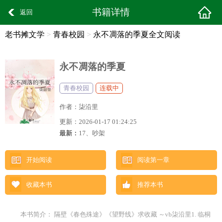
书籍详情
返回
老书摊文学
>
青春校园
>
永不凋落的季夏全文阅读
永不凋落的季夏
青春校园
连载中
作者：
柒沿里
更新：
2026-01-17 01:24:25
最新：
17、吵架
开始阅读
阅读第一章
收藏本书
推荐本书
本书简介： 隔壁《春色殊途》《望野线》求收藏 ～vb柒沿里1. 临桐