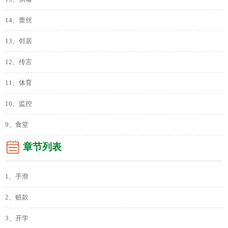
14、蕾丝
13、邻居
12、传言
11、体育
10、监控
9、食堂
章节列表
1、手滑
2、赃款
3、开学