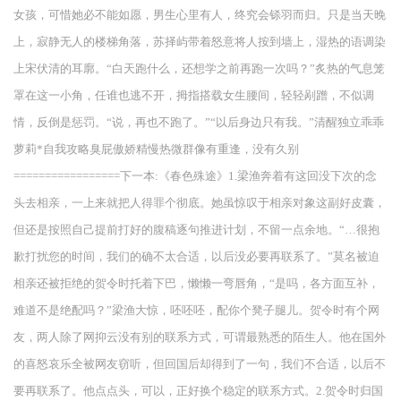
女孩，可惜她必不能如愿，男生心里有人，终究会铩羽而归。只是当天晚
上，寂静无人的楼梯角落，苏择屿带着怒意将人按到墙上，湿热的语调染
上宋伏清的耳廓。“白天跑什么，还想学之前再跑一次吗？”炙热的气息笼
罩在这一小角，任谁也逃不开，拇指搭载女生腰间，轻轻剐蹭，不似调
情，反倒是惩罚。“说，再也不跑了。”“以后身边只有我。”清醒独立乖乖
萝莉*自我攻略臭屁傲娇精慢热微群像有重逢，没有久别
=================下一本:《春色殊途》1.梁渔奔着有这回没下次的念
头去相亲，一上来就把人得罪个彻底。她虽惊叹于相亲对象这副好皮囊，
但还是按照自己提前打好的腹稿逐句推进计划，不留一点余地。“…很抱
歉打扰您的时间，我们的确不太合适，以后没必要再联系了。”莫名被迫
相亲还被拒绝的贺令时托着下巴，懒懒一弯唇角，“是吗，各方面互补，
难道不是绝配吗？”梁渔大惊，呸呸呸，配你个凳子腿儿。贺令时有个网
友，两人除了网抑云没有别的联系方式，可谓最熟悉的陌生人。他在国外
的喜怒哀乐全被网友窃听，但回国后却得到了一句，我们不合适，以后不
要再联系了。他点点头，可以，正好换个稳定的联系方式。2.贺令时归国