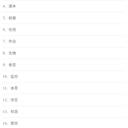
4、课本
5、校服
6、住宿
7、作业
8、生物
9、食堂
10、监控
11、体育
12、传言
13、邻居
14、蕾丝