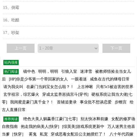
15、倒霉
16、吃醋
17、吵架
上一页
下一页
站内强推
镜中色
明明，明明
引狼入室
迷津雪
被教师悟捡去当女儿
热门阅读
后
[HP]你是少爷第一个带回家的女人
一眼着迷
咸鱼在古代的继母日常
请为我尖叫
在豪门当妈宝女怎么啦？！
上古神啾
只有5t5被迫害的世界
玄学祖宗，综艺爆火
穿成太监养崽搞宫斗[穿书]
硬核系统让我当大佬[七
零]
我闺蜜是豪门真千金？！
首辅追妻录
事业批不想谈恋爱
步蟾宫
给
古人直播日常
绝色大美人躺赢香江豪门[七零]
别太快冰释前嫌
女配的修罗场
推荐阅读
自救指南
抱走我的病美人[快穿]
[综英美]游戏系统更新中
万人迷男主他喜
当爹［快穿］
雾鬼
私宠
穿成恶毒女配后公主她摆烂了！
八十年代四嫁