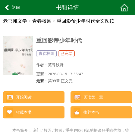
书籍详情
返回
老书摊文学
>
青春校园
>
重回影帝少年时代全文阅读
重回影帝少年时代
青春校园
已完结
作者：
莫寻秋野
更新：
2026-03-19 13:55:47
最新：
第99章 正文完
开始阅读
阅读第一章
收藏本书
推荐本书
本书简介： 豪门 / 校园 / 救赎 / 重生 内娱顶流的摇滚歌手陆灼颂，曾