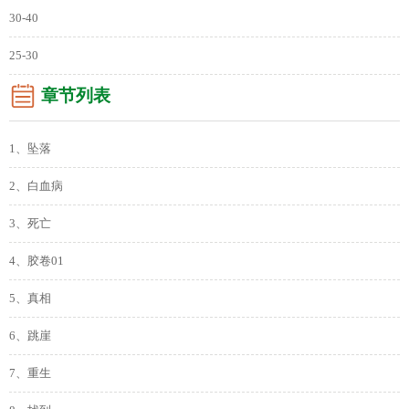
30-40
25-30
章节列表
1、坠落
2、白血病
3、死亡
4、胶卷01
5、真相
6、跳崖
7、重生