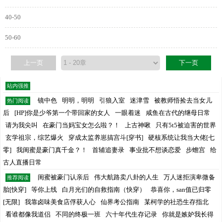
40-50
50-60
上一页
下一页
站内强推
镜中色
明明，明明
引狼入室
迷津雪
被教师悟捡去当女儿
热门阅读
后
[HP]你是少爷第一个带回家的女人
一眼着迷
咸鱼在古代的继母日常
请为我尖叫
在豪门当妈宝女怎么啦？！
上古神啾
只有5t5被迫害的世界
玄学祖宗，综艺爆火
穿成太监养崽搞宫斗[穿书]
硬核系统让我当大佬[七
零]
我闺蜜是豪门真千金？！
首辅追妻录
事业批不想谈恋爱
步蟾宫
给
古人直播日常
闺蜜被豪门认亲后
伟大航路卖八卦的人生
万人迷拒演卑微备
推荐阅读
胎[快穿]
等你上线
白月光们的自救指南（快穿）
恭喜你，san值已归零
[无限]
我靠卤味美食店俘获人心
仙界考公指南
某柯学的社恐生存指北
看谁都像我道侣
不同的终极一班
六十年代生存记录
你就是嫉妒我长得