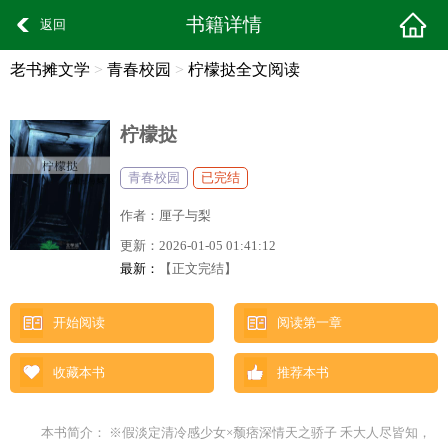
书籍详情
返回
老书摊文学
>
青春校园
>
柠檬挞全文阅读
柠檬挞
青春校园
已完结
作者：
厘子与梨
更新：
2026-01-05 01:41:12
最新：
【正文完结】
开始阅读
阅读第一章
收藏本书
推荐本书
本书简介： ※假淡定清冷感少女×颓痞深情天之骄子 禾大人尽皆知，