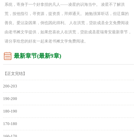
系统，寄身于一个好拿捏的凡人——凌星的识海当中。 凌星不了解洪
荒，按他指引，寻资源，提资质，拜师通天。 她勉强算听话，但迂腐的
善良。爱沾染因果，倒也因此得利。 人在洪荒，贷款成圣全文免费阅读
由老书摊文学提供，如果您喜欢人在洪荒，贷款成圣星瑞青安最新章节，
请分享给您的好友一起来老书摊文学免费阅读。
最新章节(最新9章)
【正文完结】
200-203
190-200
180-190
170-180
160-170