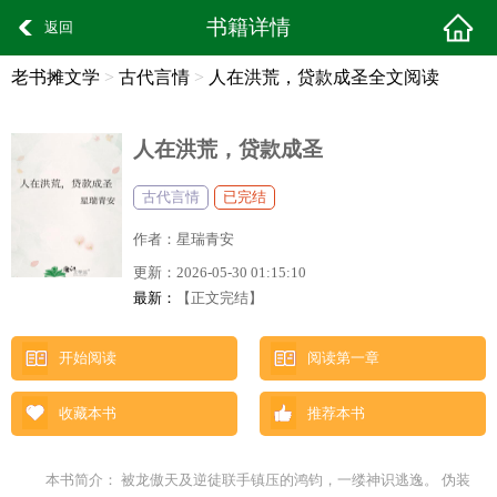
书籍详情
返回
老书摊文学
>
古代言情
>
人在洪荒，贷款成圣全文阅读
人在洪荒，贷款成圣
古代言情
已完结
作者：
星瑞青安
更新：
2026-05-30 01:15:10
最新：
【正文完结】
开始阅读
阅读第一章
收藏本书
推荐本书
本书简介： 被龙傲天及逆徒联手镇压的鸿钧，一缕神识逃逸。 伪装