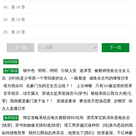
18、第 18 章
19、第 19 章
20、第 20 章
上一页
下一页
站内强推
镜中色
明明，明明
引狼入室
迷津雪
被教师悟捡去当女儿
热门阅读
后
[HP]你是少爷第一个带回家的女人
一眼着迷
咸鱼在古代的继母日常
请为我尖叫
在豪门当妈宝女怎么啦？！
上古神啾
只有5t5被迫害的世界
玄学祖宗，综艺爆火
穿成太监养崽搞宫斗[穿书]
硬核系统让我当大佬[七
零]
我闺蜜是豪门真千金？！
首辅追妻录
事业批不想谈恋爱
步蟾宫
给
古人直播日常
绑定攻略系统后每次都获得BE结局
漂亮笨宝扮演坏蛋炮灰后
推荐阅读
[快穿]
穿书前她修无情剑道[快穿]
理工男穿越沉迷种田
[综]身为恶役的我
如何拯救世界
我对公爵始乱终弃后，他黑化了[西幻]
投资返现，千亿神豪